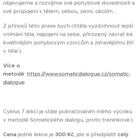
objevujeme a rozvíjíme své pohybové dovednosti a
své propojení s tělem, sebou, zemí, okolím...
Z přínosů této praxe bych chtěla vyzdvihnout lepší
vnímání těla, napojení na sebe, přirozený návrat ke
kvalitnějším pohybovým vzorcům a zdravějšímu žití
v těle:).
Více o
metodě
:
https://www.somaticdialogue.cz/somatic-
dialogue
Cyklus 7 lekcí je stále pokračováním mého výcviku
v metodě Somatického dialogu, proto tréninkové:)
Cena
jedné lekce je
300 Kč
, jde si předplatit
celý