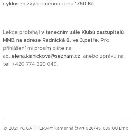
cyklus
za zvýhodněnou cenu
1750 Kč
.
Lekce probíhají
v tanečním sále Klubů zastupitelů
MMB na adrese Radnická 8, ve 3.patře
. Pro
přihlášení mi prosím pište na
ad.
elena.kianickova@seznam.cz
anebo zprávu na
tel. +420 774 320 049.
© 2021 YOGA THERAPY Kamenná čtvrť 626/45, 639 00 Brno